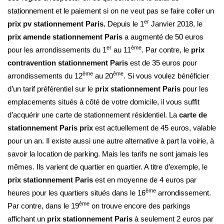
stationnement et le paiement si on ne veut pas se faire coller un
er
prix pv stationnement Paris.
Depuis le 1
Janvier 2018, le
prix amende stationnement Paris
a augmenté de 50 euros
er
ème
pour les arrondissements du 1
au 11
. Par contre, le
prix
contravention stationnement Paris
est de 35 euros pour
ème
ème
arrondissements du 12
au 20
. Si vous voulez bénéficier
d’un tarif préférentiel sur le
prix stationnement Paris
pour les
emplacements situés à côté de votre domicile, il vous suffit
d’acquérir une carte de stationnement résidentiel. La
carte de
stationnement Paris prix
est actuellement de 45 euros, valable
pour un an. Il existe aussi une autre alternative à part la voirie, à
savoir la location de parking. Mais les tarifs ne sont jamais les
mêmes. Ils varient de quartier en quartier. A titre d’exemple, le
prix stationnement Paris
est en moyenne de 4 euros par
ème
heures pour les quartiers situés dans le 16
arrondissement.
ème
Par contre, dans le 19
on trouve encore des parkings
affichant un
prix stationnement Paris
à seulement 2 euros par